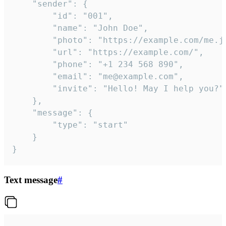
	"sender": {

		"id": "001",

		"name": "John Doe",

		"photo": "https://example.com/me.jpg",

		"url": "https://example.com/",

		"phone": "+1 234 568 890",

		"email": "me@example.com",

		"invite": "Hello! May I help you?"

	},

	"message": {

		"type": "start"

	}

}
Text message
#