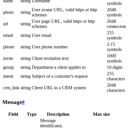
name
string
Username
symbols
User avatar URL, valid https or http
2048
photo
string
schemes
symbols
User page URL, valid https or http
2048
url
string
schemes
символов
255
email
string
User email
symbols
2-15
phone
string
User phone number
symbols
1000
invite
string
Client invitation text
symbols
group
string
Department a client applies to
10 digits
255
intent
string
Subject of a customer's request
characters
2048
crm_link
string
Client URL in a CRM system
characters
Message
#
Field
Type
Description
Max size
Message
identificator,