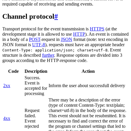
required capable of receiving and sending events.
Channel protocol
#
Transport protocol for the event transmission is
HTTPS
(at the
development stage it is allowed to use
HTTP
). An event is contained
in a body of a
POST
-request in
JSON
format (note: text encoding in
JSON format is
UTF-8
), requests must have an appropriate header
. Event
Content-Type: application/json; charset=utf-8
structure is described
further
. Response options are divided into 3
groups according to the HTTP-response code.
Code
Description
Action
Success.
Event is
2xx
Inform the user about successfull delivery
accepted for
processing
There may be a description of the error
(type of content Content-Type: text/plain;
Request
charset=utf-8) in the body of the response.
failed.
This event should not be resubmitted. It is
4xx
Event
necessary to find and correct the error of
rejected
the program or channel settings that led to