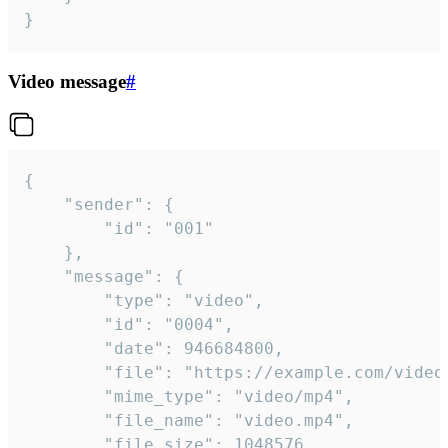
}
Video message
#
{

	"sender": {

		"id": "001"

	},

	"message": {

		"type": "video",

		"id": "0004",

		"date": 946684800,

		"file": "https://example.com/video.mp4",

		"mime_type": "video/mp4",

		"file_name": "video.mp4",

		"file_size": 1048576,
