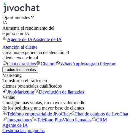
Oportunidades
IA
Aumenta el rendimiento del
equipo con IA
Agente de IA
Asistente de IA
Atención al cliente
Crea una experiencia de atención al
cliente excepcional
Chat para sitios
Chatbot
WhatsApp
Instagram
Telegram
Todos los canales
Marketing
Transforma el tráfico en
clientes potenciales cualificados
JivoMarketing
Devolución de llamadas
Ventas
Consigue más ventas, un mayor valor medio
de los pedidos y una mayor base de clientes
Teléfono empresarial de JivoChat
Chat de equipos de JivoChat
Integraciones
Teléfono Plus
Video llamadas
CRM
Agente de IA
Gestiona las preguntas