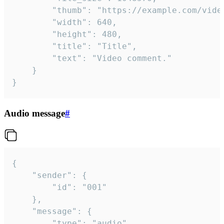
		"thumb": "https://example.com/video_thumb.png",

		"width": 640,

		"height": 480,

		"title": "Title",

		"text": "Video comment."

	}

}
Audio message
#
{

	"sender": {

		"id": "001"

	},

	"message": {

		"type": "audio",
