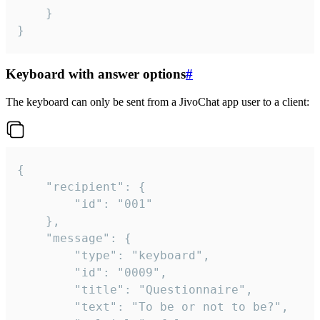
	}

}
Keyboard with answer options
#
The keyboard can only be sent from a JivoChat app user to a client:
{

	"recipient": {

		"id": "001"

	},

	"message": {

		"type": "keyboard",

		"id": "0009",

		"title": "Questionnaire",

		"text": "To be or not to be?",
