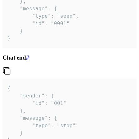
	},

	"message": {

		"type": "seen",

		"id": "0001"

	}

}
Chat end
#
{

	"sender": {

		"id": "001"

	},

	"message": {

		"type": "stop"

	}
