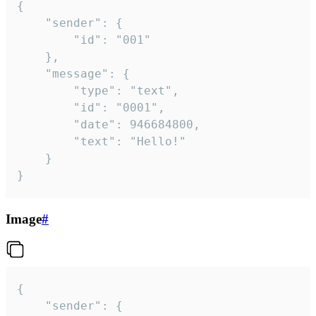
{

	"sender": {

		"id": "001"

	},

	"message": {

		"type": "text",

		"id": "0001",

		"date": 946684800,

		"text": "Hello!"

	}

}
Image
#
{

	"sender": {
