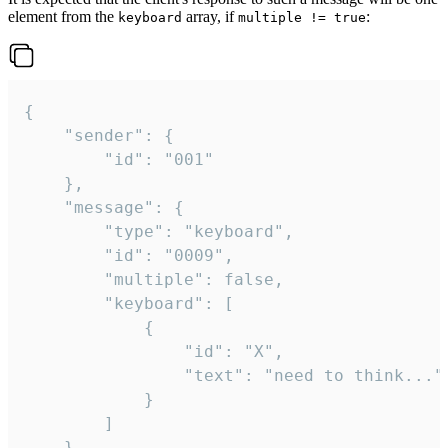
element from the
array, if
:
keyboard
multiple != true
{

	"sender": {

		"id": "001"

	},

	"message": {

		"type": "keyboard",

		"id": "0009",

		"multiple": false,

		"keyboard": [

			{

				"id": "X",

				"text": "need to think..."

			}

		]

	}
