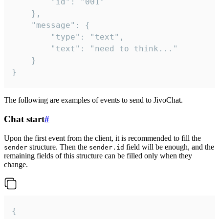
		"id": "001"

	},

	"message": {

		"type": "text",

		"text": "need to think..."

	}

}
The following are examples of events to send to JivoChat.
Chat start
#
Upon the first event from the client, it is recommended to fill the
structure. Then the
field will be enough, and the
sender
sender.id
remaining fields of this structure can be filled only when they
change.
{
