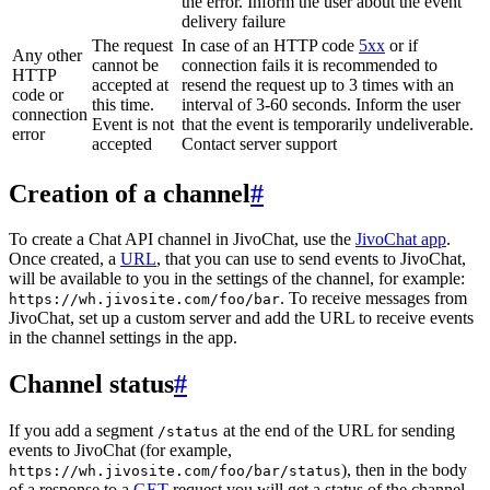
the error. Inform the user about the event
delivery failure
The request
In case of an HTTP code
5xx
or if
Any other
cannot be
connection fails it is recommended to
HTTP
accepted at
resend the request up to 3 times with an
code or
this time.
interval of 3-60 seconds. Inform the user
connection
Event is not
that the event is temporarily undeliverable.
error
accepted
Contact server support
Creation of a channel
#
To create a Chat API channel in JivoChat, use the
JivoChat app
.
Once created, a
URL
, that you can use to send events to JivoChat,
will be available to you in the settings of the channel, for example:
. To receive messages from
https://wh.jivosite.com/foo/bar
JivoChat, set up a custom server and add the URL to receive events
in the channel settings in the app.
Channel status
#
If you add a segment
at the end of the URL for sending
/status
events to JivoChat (for example,
), then in the body
https://wh.jivosite.com/foo/bar/status
of a response to a
GET
-request you will get a status of the channel,