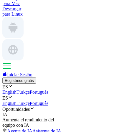
para Mac
Descargar
para Linux
Iniciar Sesión
Regístrese gratis
ES
English
Türkçe
Português
ES
English
Türkçe
Português
Oportunidades
IA
Aumenta el rendimiento del
equipo con IA
Agente de IA
Asistente de IA