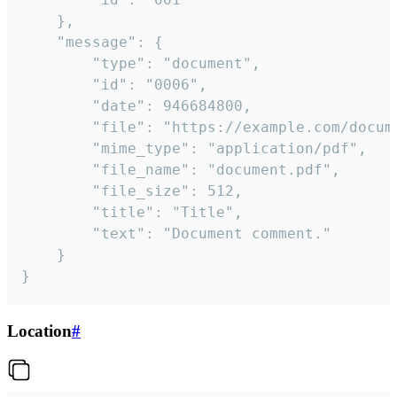
	},

	"message": {

		"type": "document",

		"id": "0006",

		"date": 946684800,

		"file": "https://example.com/document.pdf",

		"mime_type": "application/pdf",

		"file_name": "document.pdf",

		"file_size": 512,

		"title": "Title",

		"text": "Document comment."

	}

}
Location
#