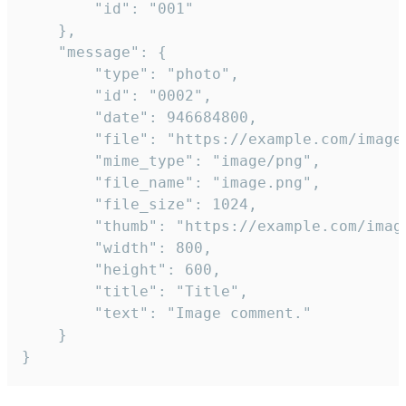
		"id": "001"

	},

	"message": {

		"type": "photo",

		"id": "0002",

		"date": 946684800,

		"file": "https://example.com/image.png",

		"mime_type": "image/png",

		"file_name": "image.png",

		"file_size": 1024,

		"thumb": "https://example.com/image_thumb.png",

		"width": 800,

		"height": 600,

		"title": "Title",

		"text": "Image comment."

	}

}