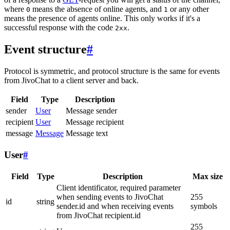
where
means the absence of online agents, and
or any other
0
1
means the presence of agents online. This only works if it's a
successful response with the code
.
2xx
Event structure
#
Protocol is symmetric, and protocol structure is the same for events
from JivoChat to a client server and back.
Field
Type
Description
sender
User
Message sender
recipient
User
Message recipient
message
Message
Message text
User
#
Field
Type
Description
Max size
Client identificator, required parameter
when sending events to JivoChat
255
id
string
sender.id and when receiving events
symbols
from JivoChat recipient.id
255