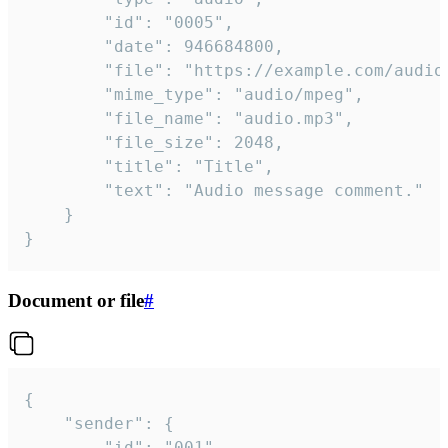
		"id": "0005",

		"date": 946684800,

		"file": "https://example.com/audio.mp3",

		"mime_type": "audio/mpeg",

		"file_name": "audio.mp3",

		"file_size": 2048,

		"title": "Title",

		"text": "Audio message comment."

	}

}
Document or file
#
{

	"sender": {

		"id": "001"
