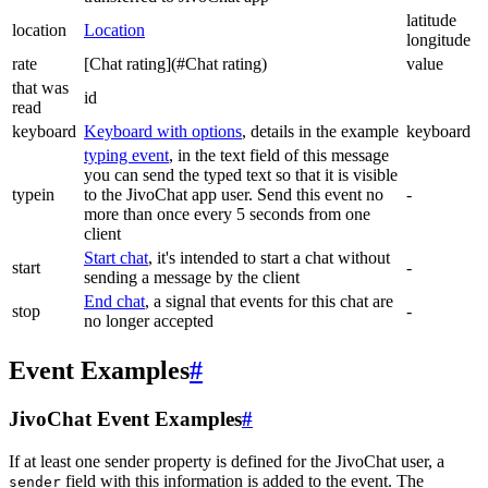
latitude
location
Location
longitude
rate
[Chat rating](#Chat rating)
value
that was
id
read
keyboard
Keyboard with options
, details in the example
keyboard
typing event
, in the text field of this message
you can send the typed text so that it is visible
typein
to the JivoChat app user. Send this event no
-
more than once every 5 seconds from one
client
Start chat
, it's intended to start a chat without
start
-
sending a message by the client
End chat
, a signal that events for this chat are
stop
-
no longer accepted
Event Examples
#
JivoChat Event Examples
#
If at least one sender property is defined for the JivoChat user, a
field with this information is added to the event. The
sender