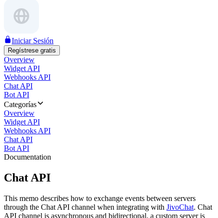
Iniciar Sesión
Regístrese gratis
Overview
Widget API
Webhooks API
Chat API
Bot API
Categorías
Overview
Widget API
Webhooks API
Chat API
Bot API
Documentation
Chat API
This memo describes how to exchange events between servers
through the Chat API channel when integrating with
JivoChat
. Chat
API channel is asynchronous and bidirectional, a custom server is