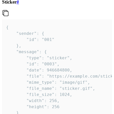
Sticker
#
{

	"sender": {

		"id": "001"

	},

	"message": {

		"type": "sticker",

		"id": "0003",

		"date": 946684800,

		"file": "https://example.com/sticker.gif",

		"mime_type": "image/gif",

		"file_name": "sticker.gif",

		"file_size": 1024,

		"width": 256,

		"height": 256

	}
