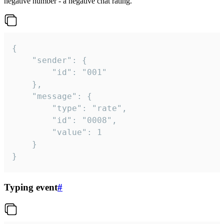
negative number - a negative chat rating.
{

	"sender": {

		"id": "001"

	},

	"message": {

		"type": "rate",

		"id": "0008",

		"value": 1

	}

}
Typing event
#