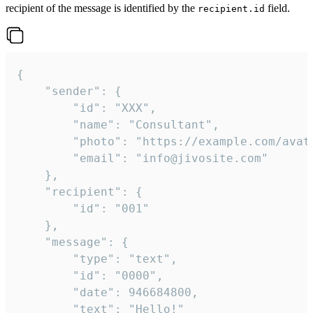
recipient of the message is identified by the
field.
recipient.id
{

	"sender": {

		"id": "XXX",

		"name": "Consultant",

		"photo": "https://example.com/avatar.png",

		"email": "info@jivosite.com"

	},

	"recipient": {

		"id": "001"

	},

	"message": {

		"type": "text",

		"id": "0000",

		"date": 946684800,

		"text": "Hello!"
