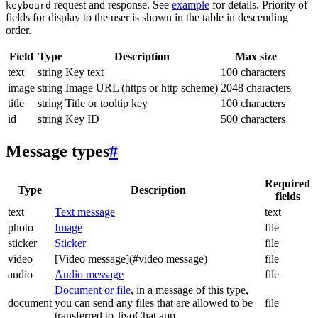
request and response. See
example
for details. Priority of
keyboard
fields for display to the user is shown in the table in descending
order.
Field
Type
Description
Max size
text
string
Key text
100 characters
image
string
Image URL (https or http scheme)
2048 characters
title
string
Title or tooltip key
100 characters
id
string
Key ID
500 characters
Message types
#
Required
Type
Description
fields
text
Text message
text
photo
Image
file
sticker
Sticker
file
video
[Video message](#video message)
file
audio
Audio message
file
Document or file
, in a message of this type,
document
you can send any files that are allowed to be
file
transferred to JivoChat app