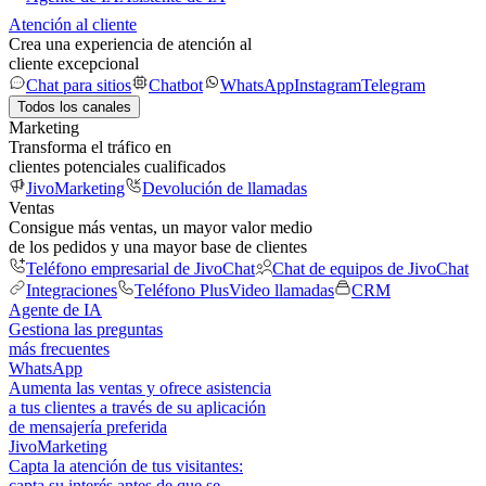
Atención al cliente
Crea una experiencia de atención al
cliente excepcional
Chat para sitios
Chatbot
WhatsApp
Instagram
Telegram
Todos los canales
Marketing
Transforma el tráfico en
clientes potenciales cualificados
JivoMarketing
Devolución de llamadas
Ventas
Consigue más ventas, un mayor valor medio
de los pedidos y una mayor base de clientes
Teléfono empresarial de JivoChat
Chat de equipos de JivoChat
Integraciones
Teléfono Plus
Video llamadas
CRM
Agente de IA
Gestiona las preguntas
más frecuentes
WhatsApp
Aumenta las ventas y ofrece asistencia
a tus clientes a través de su aplicación
de mensajería preferida
JivoMarketing
Capta la atención de tus visitantes:
capta su interés antes de que se