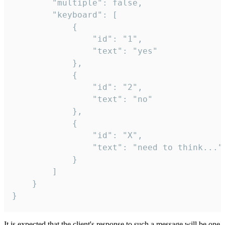
		"multiple": false,

		"keyboard": [

			{

				"id": "1",

				"text": "yes"

			},

			{

				"id": "2",

				"text": "no"

			},

			{

				"id": "X",

				"text": "need to think..."

			}

		]

	}

}
It is expected that the client's response to such a message will be one