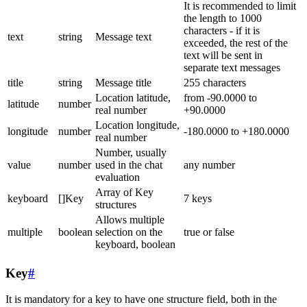
It is recommended to limit
the length to 1000
characters - if it is
text
string
Message text
exceeded, the rest of the
text will be sent in
separate text messages
title
string
Message title
255 characters
Location latitude,
from -90.0000 to
latitude
number
real number
+90.0000
Location longitude,
longitude
number
-180.0000 to +180.0000
real number
Number, usually
value
number
used in the chat
any number
evaluation
Array of Key
keyboard
[]Key
7 keys
structures
Allows multiple
multiple
boolean
selection on the
true or false
keyboard, boolean
Key
#
It is mandatory for a key to have one structure field, both in the