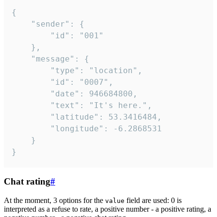
{

	"sender": {

		"id": "001"

	},

	"message": {

		"type": "location",

		"id": "0007",

		"date": 946684800,

		"text": "It's here.",

		"latitude": 53.3416484,

		"longitude": -6.2868531

	}

}
Chat rating
#
At the moment, 3 options for the
field are used: 0 is
value
interpreted as a refuse to rate, a positive number - a positive rating, a