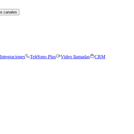
os canales
Integraciones
Teléfono Plus
Video llamadas
CRM