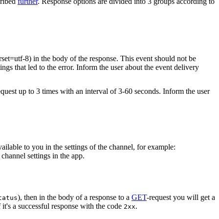
cribed
further
. Response options are divided into 3 groups according to
rset=utf-8) in the body of the response. This event should not be
ings that led to the error. Inform the user about the event delivery
equest up to 3 times with an interval of 3-60 seconds. Inform the user
vailable to you in the settings of the channel, for example:
channel settings in the app.
), then in the body of a response to a
GET
-request you will get a
tatus
 it's a successful response with the code
.
2xx