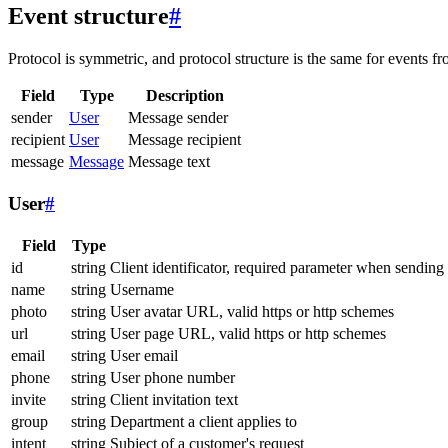
Event structure
#
Protocol is symmetric, and protocol structure is the same for events fr
Field
Type
Description
sender
User
Message sender
recipient
User
Message recipient
message
Message
Message text
User
#
Field
Type
id
string
Client identificator, required parameter when sending
name
string
Username
photo
string
User avatar URL, valid https or http schemes
url
string
User page URL, valid https or http schemes
email
string
User email
phone
string
User phone number
invite
string
Client invitation text
group
string
Department a client applies to
intent
string
Subject of a customer's request