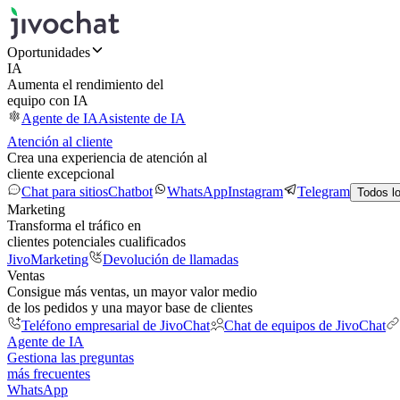
Oportunidades
IA
Aumenta el rendimiento del
equipo con IA
Agente de IA
Asistente de IA
Atención al cliente
Crea una experiencia de atención al
cliente excepcional
Chat para sitios
Chatbot
WhatsApp
Instagram
Telegram
Todos l
Marketing
Transforma el tráfico en
clientes potenciales cualificados
JivoMarketing
Devolución de llamadas
Ventas
Consigue más ventas, un mayor valor medio
de los pedidos y una mayor base de clientes
Teléfono empresarial de JivoChat
Chat de equipos de JivoChat
Agente de IA
Gestiona las preguntas
más frecuentes
WhatsApp