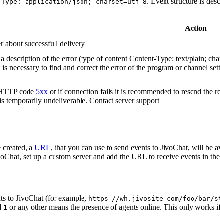
. Event structure is des
-Type: application/json; charset=utf-8
Action
r about successfull delivery
 description of the error (type of content Content-Type: text/plain; cha
t is necessary to find and correct the error of the program or channel sett
n HTTP code
5xx
or if connection fails it is recommended to resend the r
 is temporarily undeliverable. Contact server support
 created, a
URL
, that you can use to send events to JivoChat, will be a
oChat, set up a custom server and add the URL to receive events in the 
ts to JivoChat (for example,
https://wh.jivosite.com/foo/bar/s
nd
or any other means the presence of agents online. This only works if
1