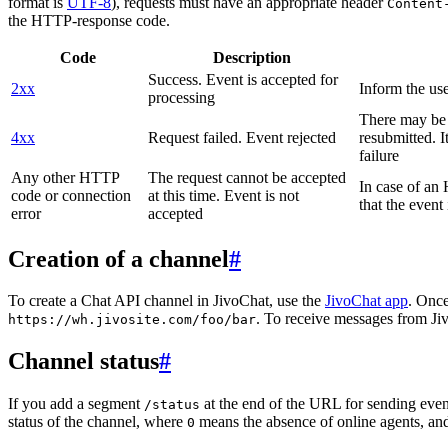
format is
UTF-8
), requests must have an appropriate header
Content
the HTTP-response code.
Code
Description
Success. Event is accepted for
2xx
Inform the use
processing
There may be a
4xx
Request failed. Event rejected
resubmitted. I
failure
Any other HTTP
The request cannot be accepted
In case of a
code or connection
at this time. Event is not
that the event
error
accepted
Creation of a channel
#
To create a Chat API channel in JivoChat, use the
JivoChat app
. Once
. To receive messages from Jiv
https://wh.jivosite.com/foo/bar
Channel status
#
If you add a segment
at the end of the URL for sending even
/status
status of the channel, where
means the absence of online agents, a
0