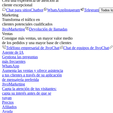
Crea una experiencia de atención al
cliente excepcional
Chat para sitios
Chatbot
WhatsApp
Instagram
Telegram
Todos l
Marketing
Transforma el tráfico en
clientes potenciales cualificados
JivoMarketing
Devolución de llamadas
Ventas
Consigue más ventas, un mayor valor medio
de los pedidos y una mayor base de clientes
Teléfono empresarial de JivoChat
Chat de equipos de JivoChat
Agente de IA
Gestiona las preguntas
más frecuentes
WhatsApp
Aumenta las ventas y ofrece asistencia
a tus clientes a través de su aplicación
de mensajería preferida
JivoMarketing
Capta la atención de tus visitantes:
capta su interés antes de que se
vayan
Precios
Afiliados
Ayuda