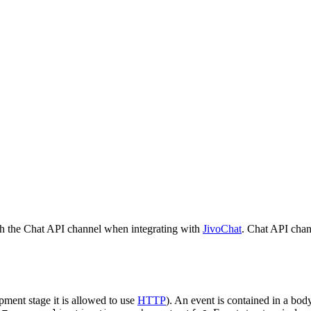
h the Chat API channel when integrating with
JivoChat
. Chat API chan
pment stage it is allowed to use
HTTP
). An event is contained in a bod