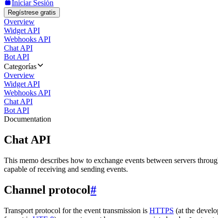
Iniciar Sesión
Regístrese gratis
Overview
Widget API
Webhooks API
Chat API
Bot API
Categorías
Overview
Widget API
Webhooks API
Chat API
Bot API
Documentation
Chat API
This memo describes how to exchange events between servers throug
capable of receiving and sending events.
Channel protocol
#
Transport protocol for the event transmission is
HTTPS
(at the develo