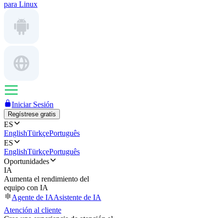
para Linux
Iniciar Sesión
Regístrese gratis
ES
English
Türkçe
Português
ES
English
Türkçe
Português
Oportunidades
IA
Aumenta el rendimiento del
equipo con IA
Agente de IA
Asistente de IA
Atención al cliente